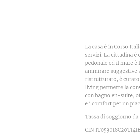
La casa è in Corso Ital
servizi. La cittadina è
pedonale ed il mare è 
ammirare suggestive a
ristrutturato, è curato
living permette la con
con bagno en-suite, of
e i comfort per un pia
Tassa di soggiorno da 
CIN IT053018C20TI4I