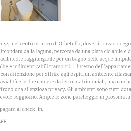
ia 44, nel centro storico di Orbetello, dove si trovano negoz
 circondata dalla laguna, percorsa da una pista ciclabile e 
facilmente raggiungibile per un bagno nelle acque limpide
lbe e indimenticabili tramonti. L'interno dell'appartam
 con attenzione per offrire agli ospiti un ambiente rilass
vivialità e le due camere da letto matrimoniali, una con b
frono una silenziosa privacy. Gli ambienti sono tutti dota
cevole soggiorno. Ampie le zone parcheggio in prossimità d
pagare al check-in.
EFF